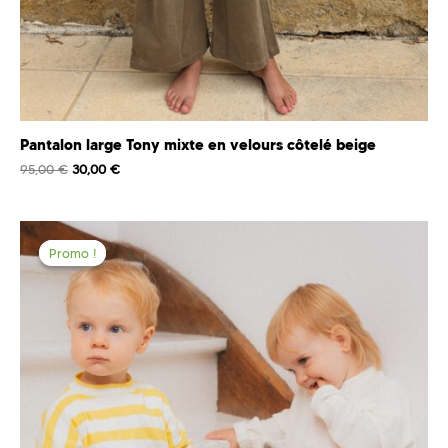
Pantalon large Tony mixte en velours côtelé beige
95,00
€
30,00
€
Promo !
Promo !