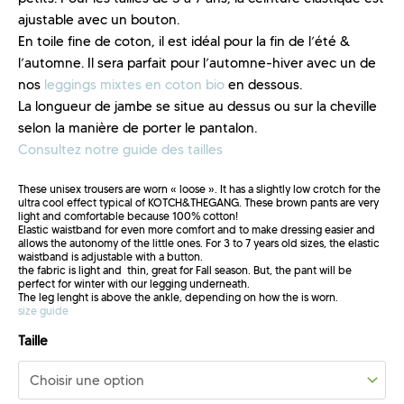
ajustable avec un bouton.
En toile fine de coton, il est idéal pour la fin de l’été &
l’automne. Il sera parfait pour l’automne-hiver avec un de
nos
leggings mixtes en coton bio
en dessous.
La longueur de jambe se situe au dessus ou sur la cheville
selon la manière de porter le pantalon.
Consultez notre guide des tailles
These unisex trousers are worn « loose ». It has a slightly low crotch for the
ultra cool effect typical of KOTCH&THEGANG. These brown pants are very
light and comfortable because 100% cotton!
Elastic waistband for even more comfort and to make dressing easier and
allows the autonomy of the little ones. For 3 to 7 years old sizes, the elastic
waistband is adjustable with a button.
the fabric is light and thin, great for Fall season. But, the pant will be
perfect for winter with our legging underneath.
The leg lenght is above the ankle, depending on how the is worn.
size guide
Taille