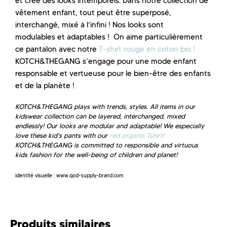
et crée des looks intemporels. Dans notre collection de
vêtement enfant, tout peut être superposé,
interchangé, mixé à l’infini ! Nos looks sont
modulables et adaptables ! On aime particulièrement
ce pantalon avec notre
T-shirt rouge en coton bio !
KOTCH&THEGANG s’engage pour une mode enfant
responsable et vertueuse pour le bien-être des enfants
et de la planète !
KOTCH&THEGANG plays with trends, styles. All items in our
kidswear collection can be layered, interchanged, mixed
endlessly! Our looks are modular and adaptable! We especially
love these kid's pants with our
red organic Tshirt!
KOTCH&THEGANG is committed to responsible and virtuous
kids fashion for the well-being of children and planet!
identité visuelle : www.qod-supply-brand.com
Produits similaires