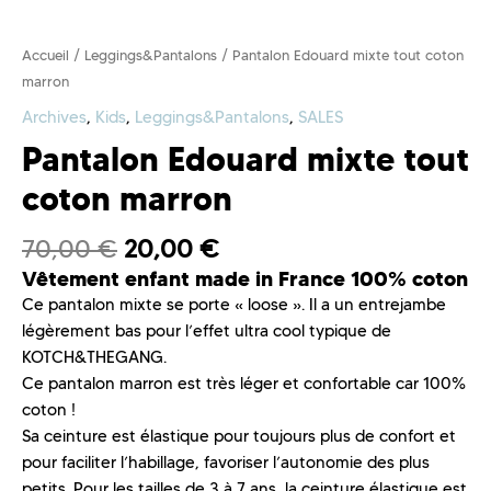
Accueil
/
Leggings&Pantalons
/ Pantalon Edouard mixte tout coton
marron
Archives
,
Kids
,
Leggings&Pantalons
,
SALES
Pantalon Edouard mixte tout
coton marron
70,00
€
20,00
€
Vêtement enfant made in France 100% coton
Ce
pantalon mixte se porte « loose ». Il a un entrejambe
légèrement bas pour l’effet ultra cool typique de
KOTCH&THEGANG.
Ce pantalon marron est très léger et confortable car 100%
coton !
Sa ceinture est élastique pour toujours plus de confort et
pour faciliter l’habillage, favoriser l’autonomie des plus
petits. Pour les tailles de 3 à 7 ans, la ceinture élastique est