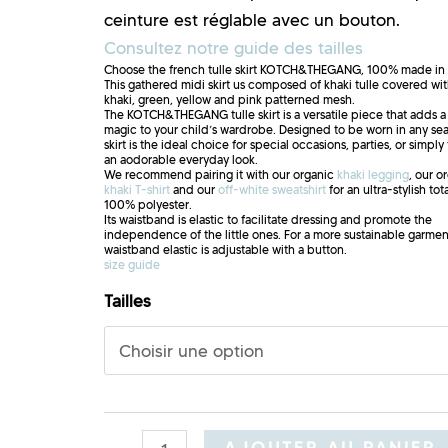
ceinture est réglable avec un bouton.
Consultez notre guide des tailles
Choose the french tulle skirt KOTCH&THEGANG, 100% made in 
This gathered midi skirt us composed of khaki tulle covered wi
khaki, green, yellow and pink patterned mesh.
The KOTCH&THEGANG tulle skirt is a versatile piece that adds a
magic to your child’s wardrobe. Designed to be worn in any sea
skirt is the ideal choice for special occasions, parties, or simply
an aodorable everyday look.
We recommend pairing it with our organic
khaki legging
, our o
khaki T-shirt
and our
off-white sweatshirt
for an ultra-stylish tot
100% polyester.
Its waistband is elastic to facilitate dressing and promote the
independence of the little ones. For a more sustainable garmen
waistband elastic is adjustable with a button.
size guide
Tailles
AJOUTER AU PANIER