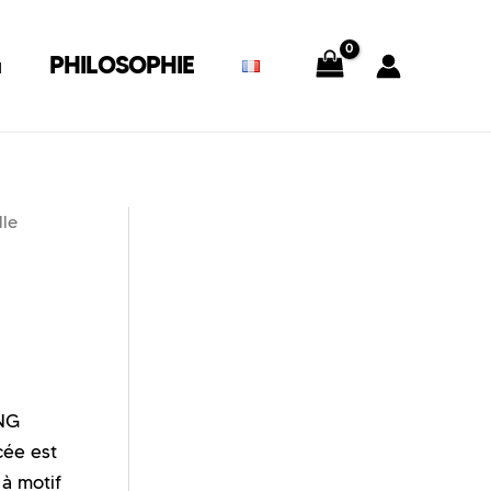
G
PHILOSOPHIE
lle
ANG
cée est
 à motif