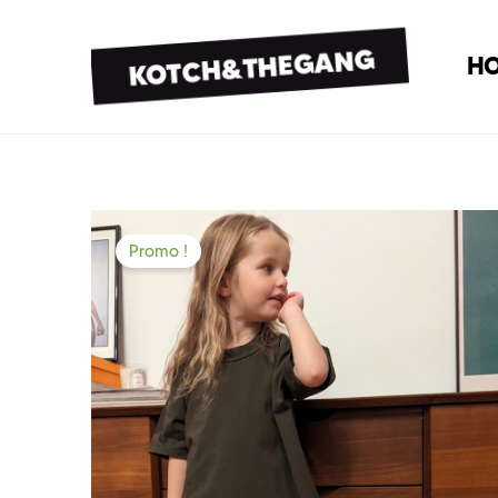
H
Promo !