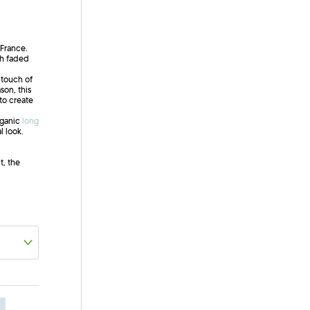
France.
th faded
 touch of
son, this
 to create
rganic
long
al look.
t, the