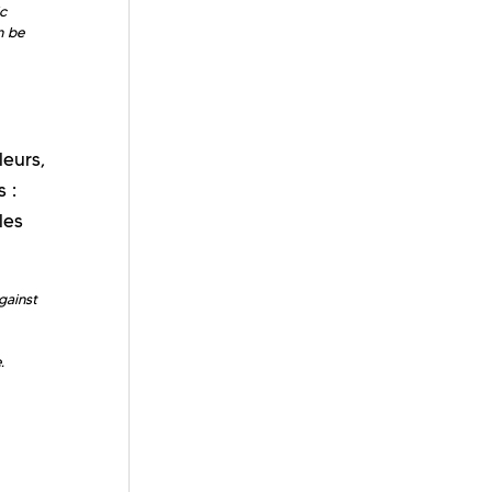
c
n be
leurs,
 :
les
gainst
e.