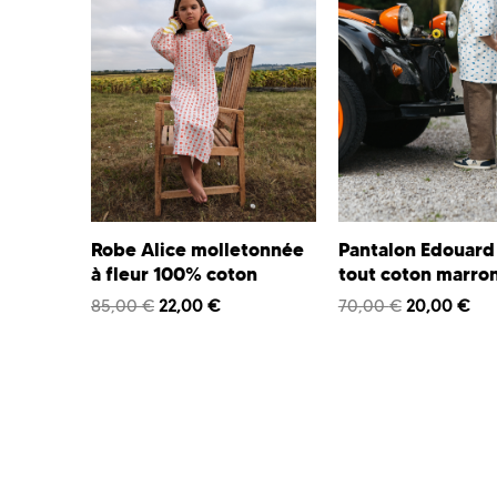
Robe Alice molletonnée
Pantalon Edouard
à fleur 100% coton
tout coton marro
85,00
€
22,00
€
70,00
€
20,00
€