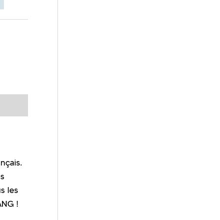
nçais.
es
s les
ANG !