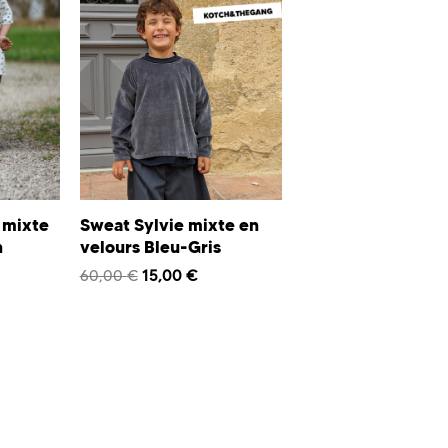
 mixte
Sweat Sylvie mixte en
n
velours Bleu-Gris
60,00
€
15,00
€