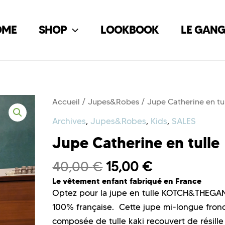
OME
SHOP
LOOKBOOK
LE GAN
Accueil
/
Jupes&Robes
/ Jupe Catherine en tu
Archives
,
Jupes&Robes
,
Kids
,
SALES
Jupe Catherine en tulle
40,00
€
15,00
€
Le vêtement enfant fabriqué en France
Optez pour la jupe en tulle KOTCH&THEG
100% française. Cette jupe mi-longue fron
composée de tulle kaki recouvert de résille