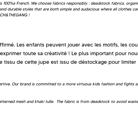
100%a French. We choose fabrics responsibly : deadstock fabrics, organi
and durable styles that are both simple and audacious where all clothes ca
KOTCH&THEGANG !
rmé. Les enfants peuvent jouer avec les motifs, les cou
exprimer toute sa créativité ! Le plus important pour nous
 Le tissu de cette jupe est issu de déstockage pour limiter 
tive. Our brand is committed to a more virtuous kids fashion and fights a
tterned mesh and khaki tulle. The fabric is from deadstock to avoid wast