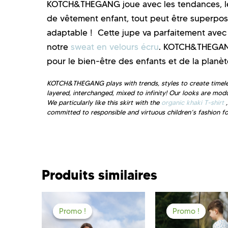
KOTCH&THEGANG joue avec les tendances, les 
de vêtement enfant, tout peut être superposé,
adaptable ! Cette jupe va parfaitement avec
notre
sweat en velours écru
. KOTCH&THEGANG
pour le bien-être des enfants et de la planèt
KOTCH&THEGANG plays with trends, styles to create timeless
layered, interchanged, mixed to infinity! Our looks are mod
We particularly like this skirt with the
organic khaki T-shirt
committed to responsible and virtuous children’s fashion fo
Produits similaires
Promo !
Promo !
Promo !
Promo !