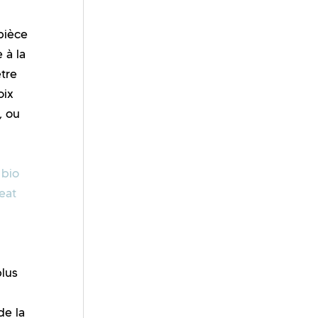
pièce
 à la
tre
oix
, ou
 bio
eat
plus
de la