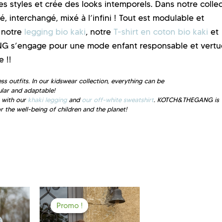
styles et crée des looks intemporels. Dans notre collec
 interchangé, mixé à l’infini ! Tout est modulable et
 notre
legging bio kaki
, notre
T-shirt en coton bio kaki
et
 s’engage pour une mode enfant responsable et vert
e !!
 outfits. In our kidswear collection, everything can be
ular and adaptable!
, with our
khaki legging
and
our
off-white sweatshirt
. KOTCH&THEGANG
is
r the well-being
of children and the planet!
Promo !
Promo !