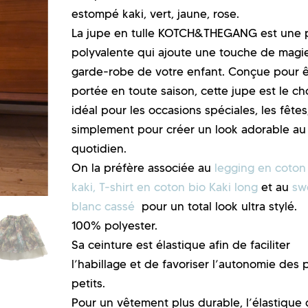
estompé kaki, vert, jaune, rose.
La jupe en tulle KOTCH&THEGANG est une 
polyvalente qui ajoute une touche de magie
garde-robe de votre enfant. Conçue pour ê
portée en toute saison, cette jupe est le ch
idéal pour les occasions spéciales, les fêtes
simplement pour créer un look adorable au
quotidien.
On la préfère associée au
legging en coton
kaki,
T-shirt en coton bio Kaki long
et au
sw
blanc cassé
pour un total look ultra stylé.
100% polyester.
Sa ceinture est élastique afin de faciliter
l’habillage et de favoriser l’autonomie des 
petits.
Pour un vêtement plus durable, l’élastique 