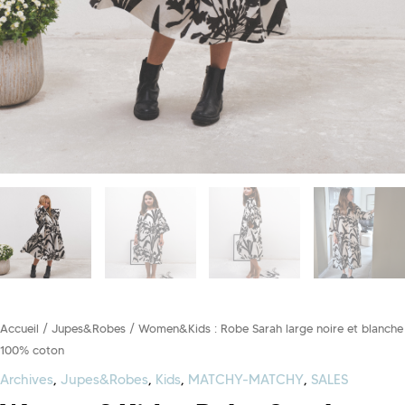
Accueil
/
Jupes&Robes
/ Women&Kids : Robe Sarah large noire et blanche
100% coton
Archives
,
Jupes&Robes
,
Kids
,
MATCHY-MATCHY
,
SALES