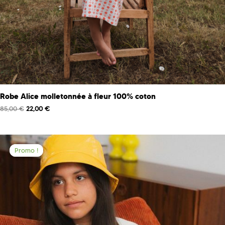
Robe Alice molletonnée à fleur 100% coton
85,00
€
22,00
€
Promo !
Promo !