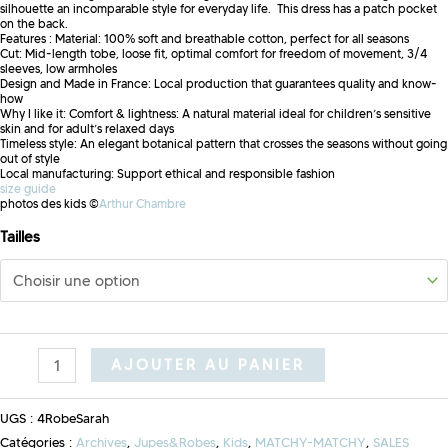
silhouette an incomparable style for everyday life. This dress has a patch pocket
on the back.
Features : Material: 100% soft and breathable cotton, perfect for all seasons
Cut: Mid-length tobe, loose fit, optimal comfort for freedom of movement, 3/4
sleeves, low armholes
Design and Made in France: Local production that guarantees quality and know-
how
Why I like it: Comfort & lightness: A natural material ideal for children’s sensitive
skin and for adult’s relaxed days
Timeless style: An elegant botanical pattern that crosses the seasons without going
out of style
Local manufacturing: Support ethical and responsible fashion
size guide
photos des kids ©
Arthur Chambre
Tailles
AJOUTER AU PANIER
UGS :
4RobeSarah
Catégories :
Archives
,
Jupes&Robes
,
Kids
,
MATCHY-MATCHY
,
SALES