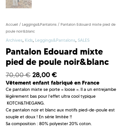
Accueil
/
Leggings&Pantalons
/ Pantalon Edouard mixte pied de
poule noir&blanc
Archives
,
Kids
,
Leggings&Pantalons
,
SALES
Pantalon Edouard mixte
pied de poule noir&blanc
70,00
€
28,00
€
Vêtement enfant fabriqué en France
Ce pantalon mixte se porte « loose ». Il a un entrejambe
légèrement bas pour l’effet ultra cool typique
KOTCH&THEGANG.
Ce pantalon noir et blanc aux motifs pied-de-poule est
souple et doux ! En série limitée !!
Sa composition : 80% polyester 20% coton.