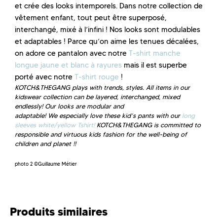
et crée des looks intemporels. Dans notre collection de
vêtement enfant, tout peut être superposé,
interchangé, mixé à l’infini ! Nos looks sont modulables
et adaptables ! Parce qu’on aime les tenues décalées,
on adore ce pantalon avec notre
T-shirt manche
longue jaune et blanc à rayures
mais il est superbe
porté avec notre
T-shirt rouge
!
KOTCH&THEGANG plays with trends, styles. All items in our
kidswear collection can be layered, interchanged, mixed
endlessly! Our looks are modular and
adaptable! We especially love these kid’s pants with our
long
sleeves white/yellow Tshirt!
KOTCH&THEGANG is committed to
responsible and virtuous kids fashion for the well-being of
children and planet !!
photo 2 ©Guillaume Métier
Produits similaires