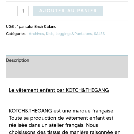
AJOUTER AU PANIER
UGS :
1pantalonBnoir&blanc
Catégories :
Archives
,
Kids
,
Leggings&Pantalons
,
SALES
Description
Informations complémentaires
Le vêtement enfant par KOTCH&THEGANG
KOTCH&THEGANG est une marque française.
Toute sa production de vêtement enfant est
réalisée dans un atelier français. Nous
choisissons des tissus de manière raisonnée en