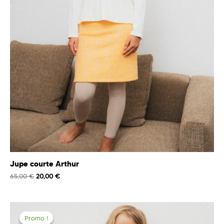
Jupe courte Arthur
65,00
€
20,00
€
Promo !
Promo !