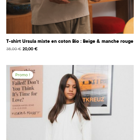
T-shirt Ursula mixte en coton Bio : Beige & manche rouge
38,00
€
20,00
€
Promo !
Promo !