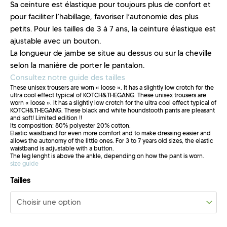
Sa ceinture est élastique pour toujours plus de confort et
pour faciliter l’habillage, favoriser l’autonomie des plus
petits. Pour les tailles de 3 à 7 ans, la ceinture élastique est
ajustable avec un bouton.
La longueur de jambe se situe au dessus ou sur la cheville
selon la manière de porter le pantalon.
Consultez notre guide des tailles
These unisex trousers are worn « loose ». It has a slightly low crotch for the
ultra cool effect typical of KOTCH&THEGANG. These unisex trousers are
worn « loose ». It has a slightly low crotch for the ultra cool effect typical of
KOTCH&THEGANG. These black and white houndstooth pants are pleasant
and soft! Limited edition !!
Its composition: 80% polyester 20% cotton.
Elastic waistband for even more comfort and to make dressing easier and
allows the autonomy of the little ones. For 3 to 7 years old sizes, the elastic
waistband is adjustable with a button.
The leg lenght is above the ankle, depending on how the pant is worn.
size guide
Tailles