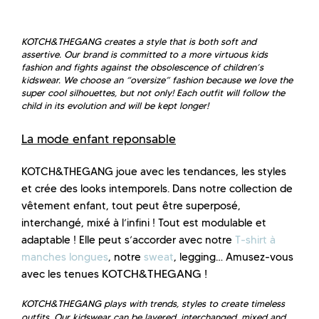
KOTCH&THEGANG creates a style that is both soft and
assertive. Our brand is committed to a more virtuous kids
fashion and fights against the obsolescence of children’s
kidswear. We choose an “oversize” fashion because we love the
super cool silhouettes, but not only! Each outfit will follow the
child in its evolution and will be kept longer!
La mode enfant reponsable
KOTCH&THEGANG joue avec les tendances, les styles
et crée des looks intemporels. Dans notre collection de
vêtement enfant, tout peut être superposé,
interchangé, mixé à l’infini ! Tout est modulable et
adaptable ! Elle peut s’accorder avec notre
T-shirt à
manches longues
, notre
sweat
, legging… Amusez-vous
KOTCH&THEGANG !
avec les tenues
KOTCH&THEGANG plays with trends, styles to create timeless
outfits. Our kidswear can be layered, interchanged, mixed and