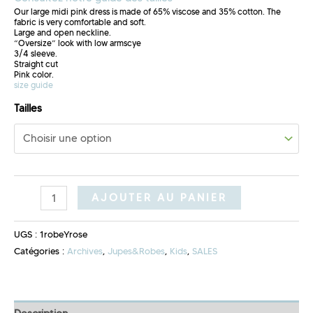
Our large midi pink dress is made of 65% viscose and 35% cotton. The
fabric is very comfortable and soft.
Large and open neckline.
“Oversize” look with low armscye
3/4 sleeve.
Straight cut
Pink color.
size guide
Tailles
AJOUTER AU PANIER
UGS :
1robeYrose
Catégories :
Archives
,
Jupes&Robes
,
Kids
,
SALES