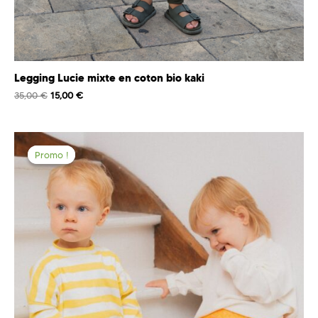
Legging Lucie mixte en coton bio kaki
35,00
€
15,00
€
Promo !
Promo !