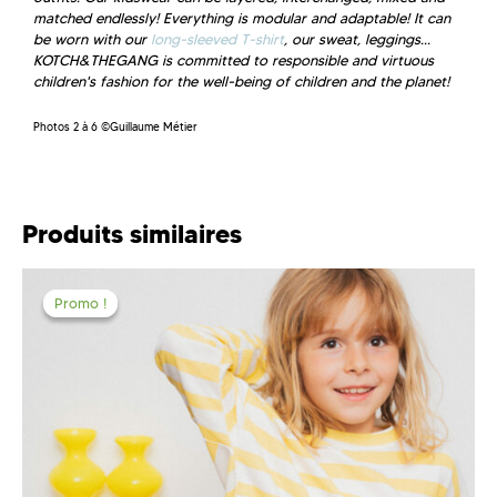
matched endlessly! Everything is modular and adaptable! It can
be worn with our
long-sleeved T-shirt
, our sweat, leggings...
KOTCH&THEGANG is committed to responsible and
virtuous
children's fashion for the well-being of children and the planet!
Photos 2 à 6 ©Guillaume Métier
Produits similaires
Promo !
Promo !