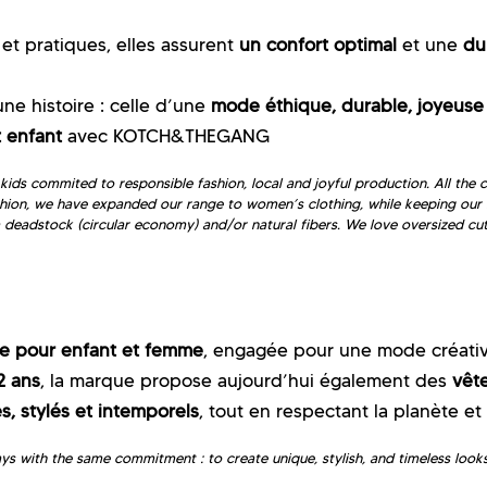
s et pratiques, elles assurent
un confort optimal
et une
du
 histoire : celle d’une
mode éthique, durable, joyeuse
 enfant
avec KOTCH&THEGANG
 commited to responsible fashion, local and joyful production. All the cl
shion, we have expanded our range to women’s clothing, while keeping our 
m deadstock (circular economy) and/or natural fibers. We love oversized cut
 pour enfant et femme
, engagée pour une mode créativ
2 ans
, la marque propose aujourd’hui également des
vêt
s, stylés et intemporels
, tout en respectant la planète et 
with the same commitment : to create unique, stylish, and timeless looks,