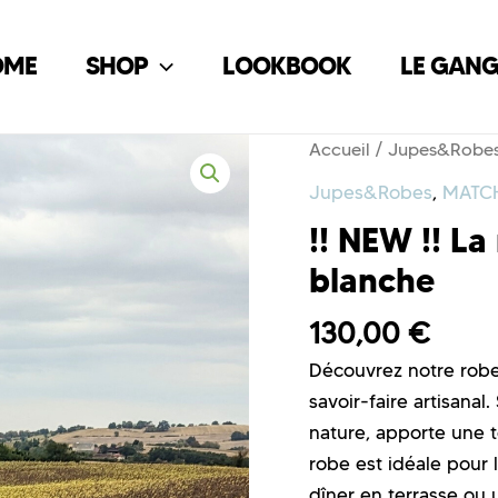
OME
SHOP
LOOKBOOK
LE GAN
Accueil
/
Jupes&Robe
Jupes&Robes
,
MATC
!! NEW !! La
blanche
130,00
€
Découvrez notre robe
savoir-faire artisanal
nature, apporte une t
robe est idéale pour l
dîner en terrasse ou