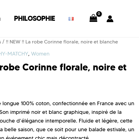
G
PHILOSOPHIE
s
/ !! NEW !! La robe Corinne florale, noire et blanche
HY-MATCHY
,
Women
 robe Corinne florale, noire et
 longue 100% coton, confectionnée en France avec un
. Son imprimé noir et blanc graphique, inspiré de la
ouche d’élégance intemporelle. Fluide et légère, cette
a belle saison, que ce soit pour une balade estivale, un
 un événement chic mais décontracté.