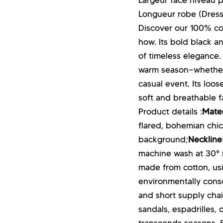
Longueur robe (
Dress
Discover our 100% cot
how. Its bold black a
of timeless elegance. 
warm season—whether f
casual event. Its loo
soft and breathable fa
Product details :
Mater
flared, bohemian chic
background;
Neckline
machine wash at 30° 
made from cotton, us
environmentally cons
and short supply chai
sandals, espadrilles, 
transcends seasons. St