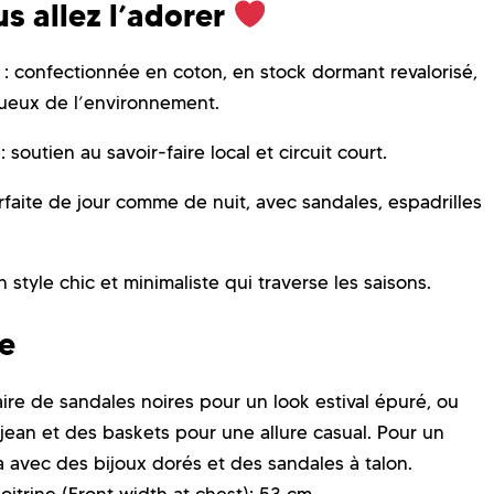
s allez l’adorer
: confectionnée en coton, en stock dormant revalorisé,
ueux de l’environnement.
: soutien au savoir-faire local et circuit court.
rfaite de jour comme de nuit, avec sandales, espadrilles
n style chic et minimaliste qui traverse les saisons.
le
ire de sandales noires pour un look estival épuré, ou
jean et des baskets pour une allure casual. Pour un
la avec des bijoux dorés et des sandales à talon.
itrine (
Front width at chest)
: 53 cm