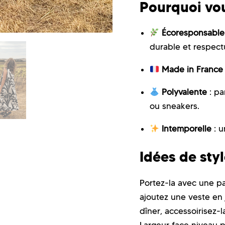
Pourquoi vou
Écoresponsable
durable et respect
Made in France
Polyvalente
: pa
ou sneakers.
Intemporelle
: u
Idées de sty
Portez-la avec une pa
ajoutez une veste en 
dîner, accessoirisez-
Largeur face niveau po