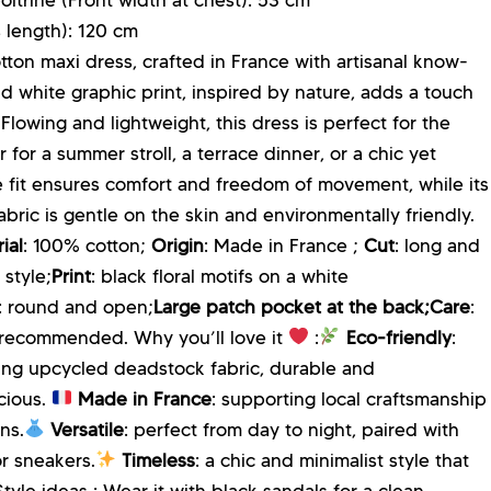
 length):
120 cm
ton maxi dress, crafted in France with artisanal know-
nd white graphic print, inspired by nature, adds a touch
Flowing and lightweight, this dress is perfect for the
or a summer stroll, a terrace dinner, or a chic yet
se fit ensures comfort and freedom of movement, while its
bric is gentle on the skin and environmentally friendly.
ial
: 100% cotton;
Origin
: Made in France ;
Cut
: long and
 style;
Print
: black floral motifs on a white
: round and open;
Large patch pocket at the back;
Care
:
recommended. Why you’ll love it
:
Eco-friendly
:
ing upcycled deadstock fabric, durable and
cious.
Made in France
: supporting local craftsmanship
ns.
Versatile
: perfect from day to night, paired with
or sneakers.
Timeless
: a chic and minimalist style that
yle ideas : Wear it with black sandals for a clean