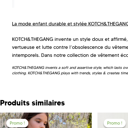
La mode enfant durable et stylée KOTCH&THEGAN
KOTCH&THEGANG invente un style doux et affirmé,
vertueuse et lutte contre l’obsolescence du vêtem
intemporels. Dans notre collection de vêtement éc
KOTCH&THEGANG invents a soft and assertive style, which lasts over
clothing. KOTCH&THEGANG plays with trends, styles & creates timel
Produits similaires
Promo !
Promo !
Promo !
Promo !