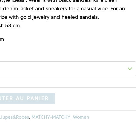
 denim jacket and sneakers for a casual vibe. For an
ize with gold jewelry and heeled sandals.
t
: 53 cm
cm
TER AU PANIER
Jupes&Robes
,
MATCHY-MATCHY
,
Women