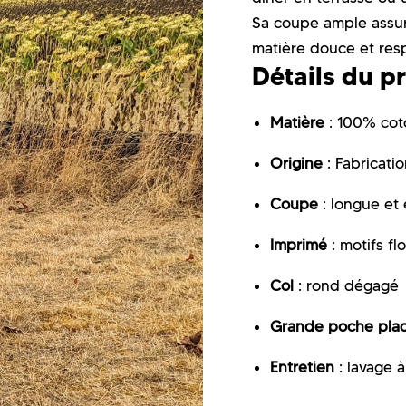
Sa coupe ample assur
matière douce et resp
Détails du p
Matière
: 100% cot
Origine
: Fabricatio
Coupe
: longue et
Imprimé
: motifs fl
Col
: rond dégagé
Grande poche pla
Entretien
: lavage 