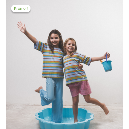
Promo !
Promo !