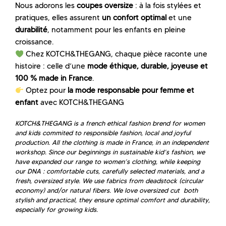
Nous adorons les
coupes oversize
: à la fois stylées et
pratiques, elles assurent
un confort optimal
et une
durabilité
, notamment pour les enfants en pleine
croissance.
Chez KOTCH&THEGANG, chaque pièce raconte une
histoire : celle d’une
mode éthique, durable, joyeuse et
100 % made in France
.
Optez pour
la mode responsable pour femme et
enfant
avec KOTCH&THEGANG
KOTCH&THEGANG is a french ethical fashion brend for women
and kids commited to responsible fashion, local and joyful
production. All the clothing is made in France, in an independent
workshop. Since our beginnings in sustainable kid’s fashion, we
have expanded our range to women’s clothing, while keeping
our DNA : comfortable cuts, carefully selected materials, and a
fresh, oversized style. We use fabrics from deadstock (circular
economy) and/or natural fibers. We love oversized cut both
stylish and practical, they ensure optimal comfort and durability,
especially for growing kids.