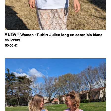
!! NEW !! Women : T-shirt Julien long en coton bio blanc
ou beige
50,00
€