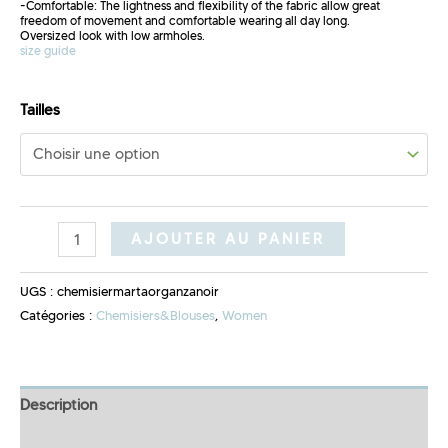
-Comfortable: The lightness and flexibility of the fabric allow great
freedom of movement and comfortable wearing all day long.
Oversized look with low armholes.
size guide
Tailles
AJOUTER AU PANIER
UGS :
chemisiermartaorganzanoir
Catégories :
Chemisiers&Blouses
,
Women
Description
Informations complémentaires