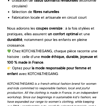
Utilisation de
tissus dormants revalorisés
(économie
circulaire)
Sélection de
fibres naturelles
Fabrication locale et artisanale en circuit court
Nous adorons les
coupes oversize
: à la fois stylées et
pratiques, elles assurent
un confort optimal
et une
durabilité
, notamment pour les enfants en pleine
croissance.
Chez KOTCH&THEGANG, chaque pièce raconte une
histoire : celle d’une
mode éthique, durable, joyeuse et
100 % made in France
.
Optez pour
la mode responsable pour femme et
enfant
avec KOTCH&THEGANG
KOTCH&THEGANG is a french ethical fashion brend for women
and kids commited to responsible fashion, local and joyful
production. All the clothing is made in France, in an independent
workshop. Since our beginnings in sustainable kid’s fashion, we
have expanded our range to women’s clothing, while keeping