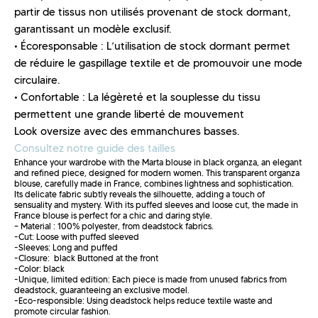
partir de tissus non utilisés provenant de stock dormant,
garantissant un modèle exclusif.
• Écoresponsable : L’utilisation de stock dormant permet
de réduire le gaspillage textile et de promouvoir une mode
circulaire.
• Confortable : La légèreté et la souplesse du tissu
permettent une grande liberté de mouvement
Look oversize avec des emmanchures basses.
Consultez notre guide des tailles
Enhance your wardrobe with the Marta blouse in black organza, an elegant
and refined piece, designed for modern women. This transparent organza
blouse, carefully made in France, combines lightness and sophistication.
Its delicate fabric subtly reveals the silhouette, adding a touch of
sensuality and mystery. With its puffed sleeves and loose cut, the made in
France blouse is perfect for a chic and daring style.
– Material : 100% polyester, from deadstock fabrics.
-Cut: Loose with puffed sleeved
-Sleeves: Long and puffed
-Closure: black Buttoned at the front
-Color: black
-Unique, limited edition: Each piece is made from unused fabrics from
deadstock, guaranteeing an exclusive model.
-Eco-responsible: Using deadstock helps reduce textile waste and
promote circular fashion.