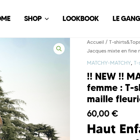
OME
SHOP
LOOKBOOK
LE GAN
Accueil
/
T-shirts&Top
Jacques mixte en fine m
MATCHY-MATCHY
,
T-
!! NEW !! 
femme : T-s
maille fleur
60,00
€
Haut Enf