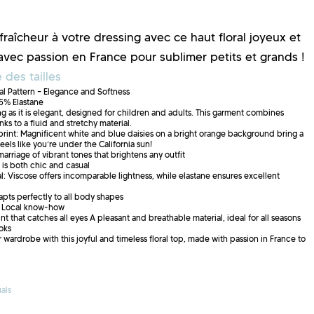
raîcheur à votre dressing avec ce haut floral joyeux et
avec passion en France pour sublimer petits et grands !
 des tailles
al Pattern – Elegance and Softness
5% Elastane
ing as it is elegant, designed for children and adults. This garment combines
nks to a fluid and stretchy material.
print: Magnificent white and blue daisies on a bright orange background bring a
feels like you’re under the California sun!
rriage of vibrant tones that brightens any outfit
at is both chic and casual
al: Viscose offers incomparable lightness, while elastane ensures excellent
apts perfectly to all body shapes
: Local know-how
int that catches all eyes A pleasant and breathable material, ideal for all seasons
oks
 wardrobe with this joyful and timeless floral top, made with passion in France to
als