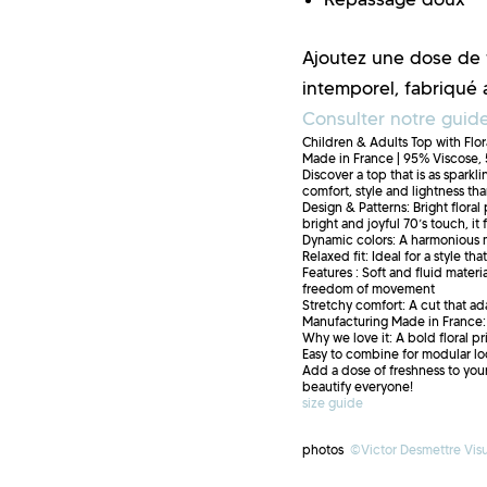
Ajoutez une dose de f
intemporel, fabriqué 
Consulter notre guide
Children & Adults Top with Flor
Made in France | 95% Viscose, 
Discover a top that is as sparkl
comfort, style and lightness tha
Design & Patterns: Bright floral
bright and joyful 70’s touch, it 
Dynamic colors: A harmonious ma
Relaxed fit: Ideal for a style th
Features : Soft and fluid materi
freedom of movement
Stretchy comfort: A cut that ad
Manufacturing Made in France
Why we love it: A bold floral pr
Easy to combine for modular lo
Add a dose of freshness to your
beautify everyone!
size guide
photos
©Victor Desmettre Visu