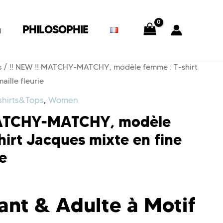
G
PHILOSOPHIE
s
/ !! NEW !! MATCHY-MATCHY, modèle femme : T-shirt
aille fleurie
shirts&Tops
,
Women
MATCHY-MATCHY, modèle
hirt Jacques mixte en fine
ie
ant & Adulte à Motif