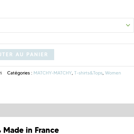
TER AU PANIER
i
Catégories :
MATCHY-MATCHY
,
T-shirts&Tops
,
Women
Made in France