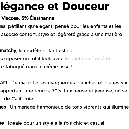
 Élégance et Douceur
 Viscose, 5% Élasthanne
si pétillant qu’élégant, pensé pour les enfants et les
associe confort, style et légèreté grâce à une matière
-matchy
, le modèle enfant est
ici
 composer un total look avec
le pantalon évasé en
e fabriqué dans le même tissu !
tant
: De magnifiques marguerites blanches et bleues sur
 apportent une touche 70’s lumineuse et joyeuse, on se
il de Californie !
ues
: Un mariage harmonieux de tons vibrants qui illumine
ée
: Idéale pour un style à la fois chic et casual