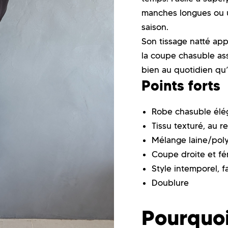
manches longues ou u
saison.
Son tissage natté appo
la coupe chasuble ass
bien au quotidien qu’
Points forts
Robe chasuble élég
Tissu texturé, au
Mélange laine/polye
Coupe droite et fé
Style intemporel, fa
Doublure
Pourquoi