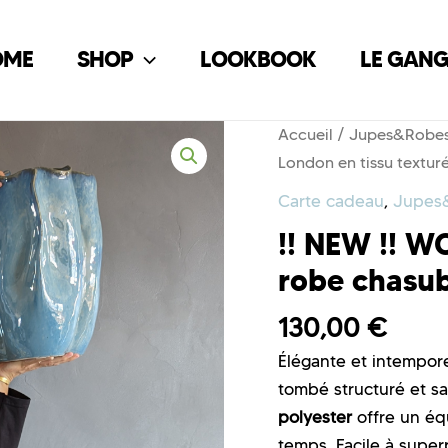
OME
SHOP
LOOKBOOK
LE GAN
Accueil
/
Jupes&Robe
London en tissu textur
Carte cadeau
,
Jupes
!! NEW !! 
robe chasub
130,00
€
Élégante et intempore
tombé structuré et s
polyester
offre un équ
temps. Facile à super