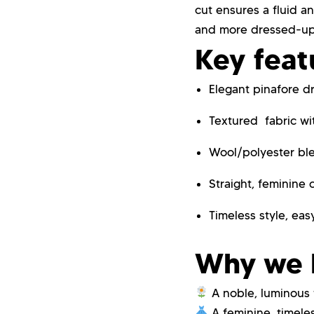
cut ensures a fluid a
and more dressed-up
Key feat
Elegant pinafore dr
Textured fabric wi
Wool/polyester ble
Straight, feminine 
Timeless style, eas
Why we l
A noble, luminous 
A feminine, timeles