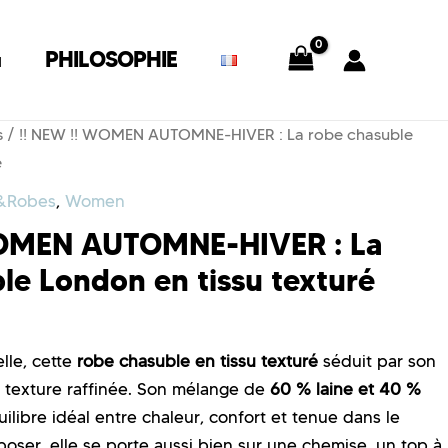
G
PHILOSOPHIE
s
/ !! NEW !! WOMEN AUTOMNE-HIVER : La robe chasuble
é
&Robes
,
Women
WOMEN AUTOMNE-HIVER : La
le London en tissu texturé
lle, cette
robe chasuble en tissu texturé
séduit par son
a texture raffinée. Son mélange de
60 % laine et 40 %
ilibre idéal entre chaleur, confort et tenue dans le
poser, elle se porte aussi bien sur une chemise, un top à