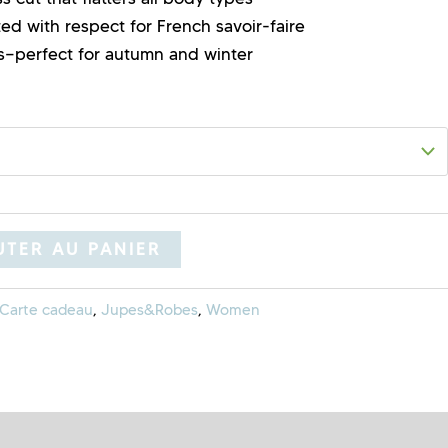
ed with respect for French savoir-faire
s—perfect for autumn and winter
TER AU PANIER
Carte cadeau
,
Jupes&Robes
,
Women