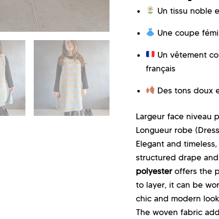
Un tissu noble e
Une coupe fémini
Un vêtement con
français
Des tons doux et
Largeur face niveau po
Longueur robe (
Dress
Elegant and timeless,
structured drape and 
polyester
offers the p
to layer, it can be wor
chic and modern look
The woven fabric adds