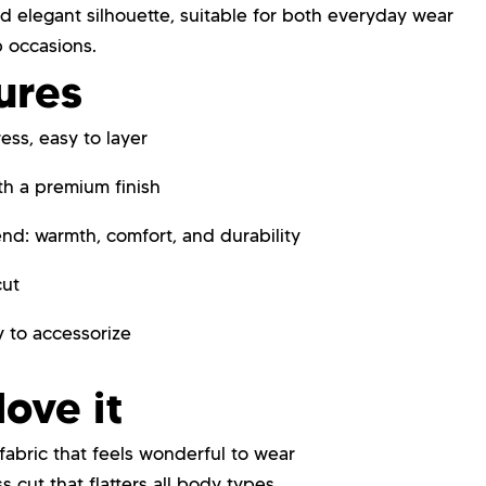
nd elegant silhouette, suitable for both everyday wear
 occasions.
ures
ess, easy to layer
th a premium finish
nd: warmth, comfort, and durability
cut
y to accessorize
ove it
fabric that feels wonderful to wear
s cut that flatters all body types