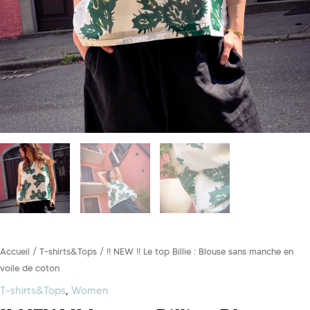
Accueil
/
T-shirts&Tops
/ !! NEW !! Le top Billie : Blouse sans manche en
voile de coton
T-shirts&Tops
,
Women