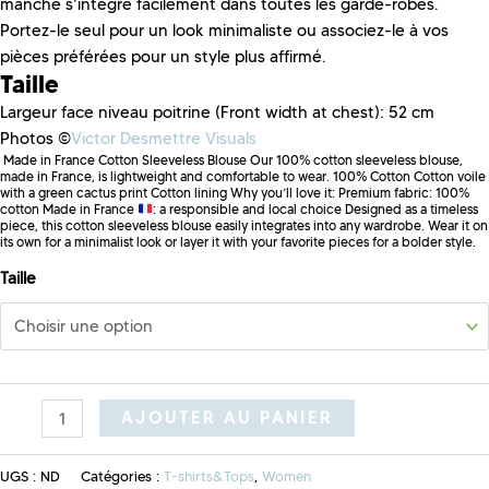
manche s’intègre facilement dans toutes les garde-robes.
Portez-le seul pour un look minimaliste ou associez-le à vos
pièces préférées pour un style plus affirmé.
Taille
Largeur face niveau poitrine (
Front width at chest)
: 52 cm
Photos ©
Victor Desmettre Visuals
Made in France Cotton Sleeveless Blouse Our 100% cotton sleeveless blouse,
made in France, is lightweight and comfortable to wear. 100% Cotton Cotton voile
with a green cactus print Cotton lining Why you’ll love it: Premium fabric: 100%
cotton Made in France
: a responsible and local choice Designed as a timeless
piece, this cotton sleeveless blouse easily integrates into any wardrobe. Wear it on
its own for a minimalist look or layer it with your favorite pieces for a bolder style.
Taille
AJOUTER AU PANIER
UGS :
ND
Catégories :
T-shirts&Tops
,
Women