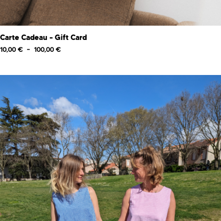
Carte Cadeau – Gift Card
10,00
€
–
100,00
€