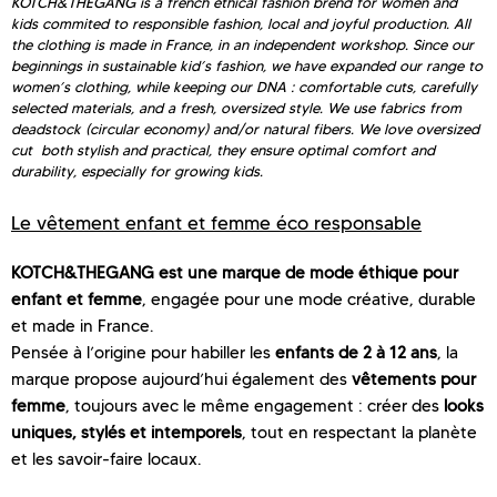
KOTCH&THEGANG is a french ethical fashion brend for women and
kids commited to responsible fashion, local and joyful production. All
the clothing is made in France, in an independent workshop. Since our
beginnings in sustainable kid’s fashion, we have expanded our range to
women’s clothing, while keeping our DNA : comfortable cuts, carefully
selected materials, and a fresh, oversized style. We use fabrics from
deadstock (circular economy) and/or natural fibers. We love oversized
cut both stylish and practical, they ensure optimal comfort and
durability, especially for growing kids.
Le vêtement enfant et femme éco responsable
KOTCH&THEGANG est une marque de mode éthique pour
enfant et femme
, engagée pour une mode créative, durable
et made in France.
Pensée à l’origine pour habiller les
enfants de 2 à 12 ans
, la
marque propose aujourd’hui également des
vêtements pour
femme
, toujours avec le même engagement : créer des
looks
uniques, stylés et intemporels
, tout en respectant la planète
et les savoir-faire locaux.