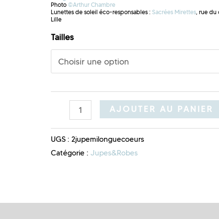
Photo
©Arthur Chambre
Lunettes de soleil éco-responsables :
Sacrées Mirettes
, rue du
Lille
Tailles
AJOUTER AU PANIER
UGS :
2jupemilonguecoeurs
Catégorie :
Jupes&Robes