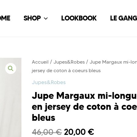
OME
SHOP
LOOKBOOK
LE GAN
Accueil
/
Jupes&Robes
/ Jupe Margaux mi-lo
jersey de coton à coeurs bleus
Jupes&Robes
Jupe Margaux mi-long
en jersey de coton à co
bleus
46,00
€
20,00
€