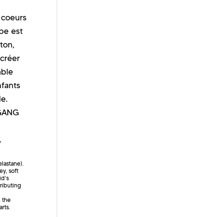
 coeurs
pe est
ton,
 créer
able
nfants
le.
EGANG
.
elastane).
ey, soft
id’s
tributing
 the
rts.