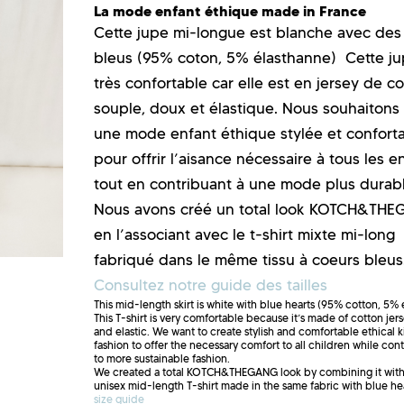
La mode enfant éthique made in France
Cette jupe mi-longue est blanche avec des
bleus (95% coton, 5% élasthanne) Cette ju
très confortable car elle est en jersey de co
souple, doux et élastique. Nous souhaitons
une mode enfant éthique stylée et confort
pour offrir l’aisance nécessaire à tous les e
tout en contribuant à une mode plus durab
Nous avons créé un total look KOTCH&TH
en l’associant avec le t-shirt mixte mi-long
fabriqué dans le même tissu à coeurs bleus
Consultez notre guide des tailles
This mid-length skirt is white with blue hearts (95% cotton, 5% 
This T-shirt
is very comfortable because it’s made of cotton jers
and elastic. We want to create stylish and comfortable ethical k
fashion to offer the necessary comfort to all children while con
to more sustainable fashion.
We created a total KOTCH&THEGANG look by combining it with
unisex mid-length T-shirt made in the same fabric with blue hea
size guide