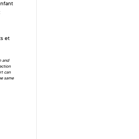
enfant
t
s et
n and
ection
rt can
he same