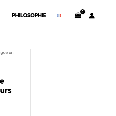
G
PHILOSOPHIE
ngue en
ue
eurs