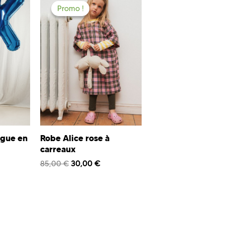
Promo !
Promo !
ngue en
Robe Alice rose à
carreaux
85,00
€
30,00
€