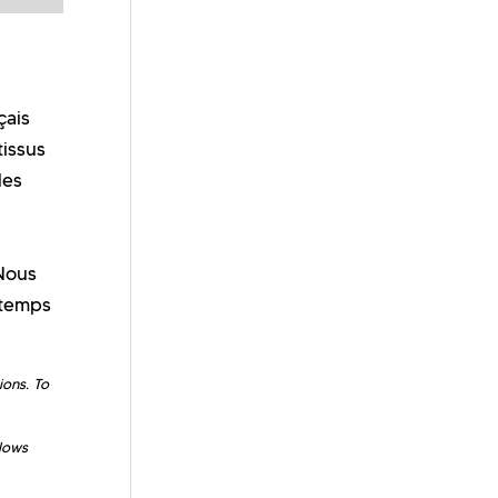
çais
tissus
les
 Nous
gtemps
ions. To
llows