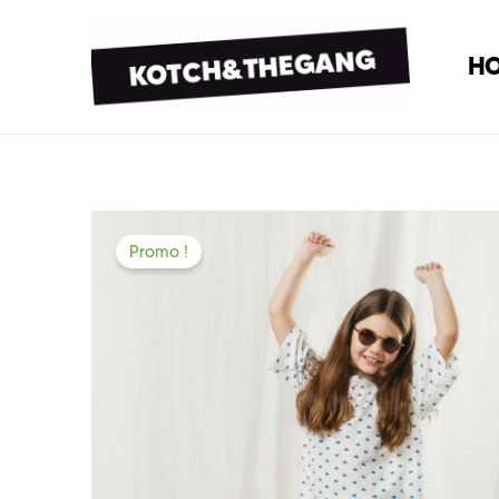
H
Promo !