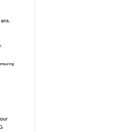
ans.
.
ensuring
pour
NG