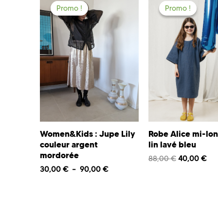
Promo !
Promo !
Promo !
Promo !
Women&Kids : Jupe Lily
Robe Alice mi-lo
couleur argent
lin lavé bleu
mordorée
88,00
€
40,00
€
30,00
€
–
90,00
€