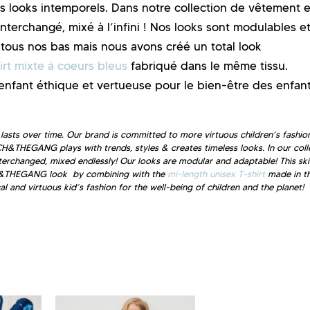
es looks intemporels. Dans notre collection de vêtement 
terchangé, mixé à l’infini ! Nos looks sont modulables e
tous nos bas mais nous avons créé un total look
irt mixte à coeurs bleus
fabriqué dans le même tissu.
nt éthique et vertueuse pour le bien-être des enfant
asts over time. Our brand is committed to more virtuous children’s fashio
CH&THEGANG plays with trends, styles & creates timeless looks. In our coll
interchanged, mixed endlessly! Our looks are modular and adaptable! This ski
TCH&THEGANG look by combining with the
mi-length unisex T-shirt
made in t
and virtuous kid’s fashion for the well-being of children and the planet!